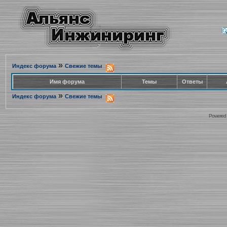
»
Индекс форума
Свежие темы
Имя форума
Темы
Ответы
»
Индекс форума
Свежие темы
Powered