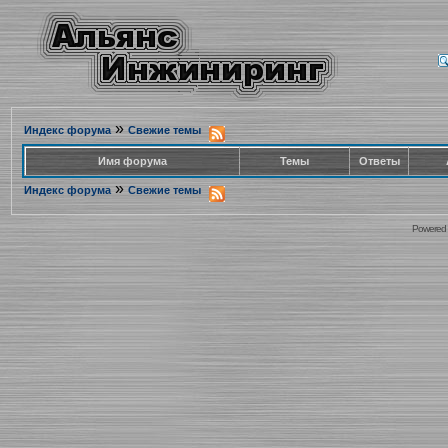
»
Индекс форума
Свежие темы
Имя форума
Темы
Ответы
»
Индекс форума
Свежие темы
Powered