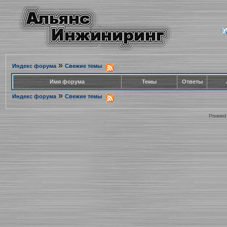
»
Индекс форума
Свежие темы
Имя форума
Темы
Ответы
»
Индекс форума
Свежие темы
Powered