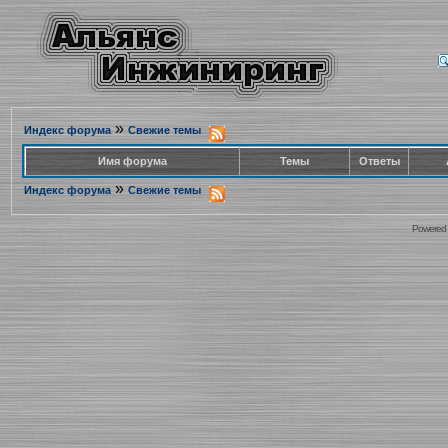
»
Индекс форума
Свежие темы
Имя форума
Темы
Ответы
»
Индекс форума
Свежие темы
Powered