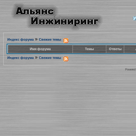
»
Индекс форума
Свежие темы
Имя форума
Темы
Ответы
»
Индекс форума
Свежие темы
Powered