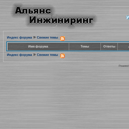
»
Индекс форума
Свежие темы
Имя форума
Темы
Ответы
»
Индекс форума
Свежие темы
Powered