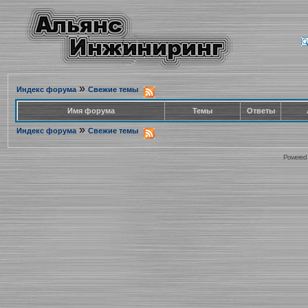
»
Индекс форума
Свежие темы
Имя форума
Темы
Ответы
»
Индекс форума
Свежие темы
Powered