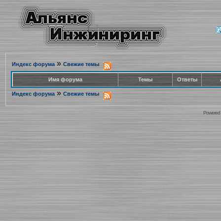
»
Индекс форума
Свежие темы
Имя форума
Темы
Ответы
»
Индекс форума
Свежие темы
Powered