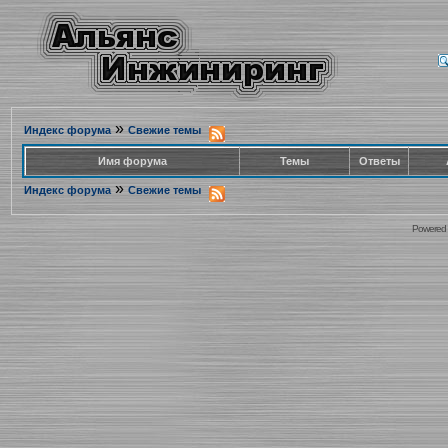
»
Индекс форума
Свежие темы
Имя форума
Темы
Ответы
»
Индекс форума
Свежие темы
Powered