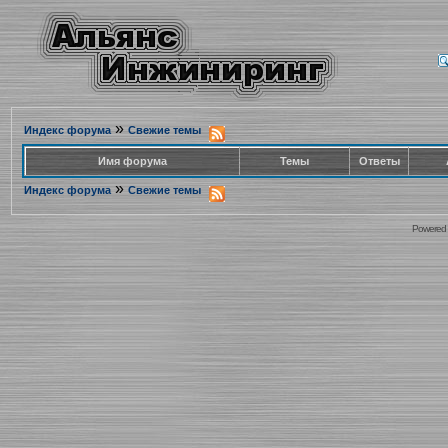
»
Индекс форума
Свежие темы
Имя форума
Темы
Ответы
»
Индекс форума
Свежие темы
Powered