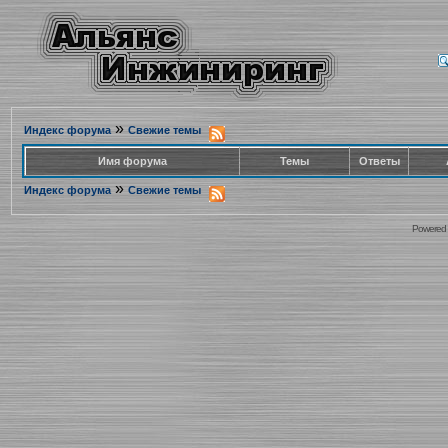
»
Индекс форума
Свежие темы
Имя форума
Темы
Ответы
»
Индекс форума
Свежие темы
Powered