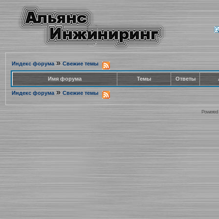
»
Индекс форума
Свежие темы
Имя форума
Темы
Ответы
»
Индекс форума
Свежие темы
Powered