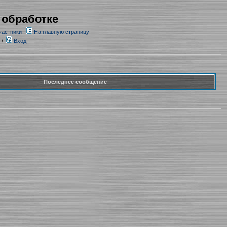
 обработке
частники
На главную страницу
/
Вход
Последнее сообщение