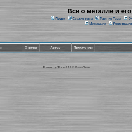
Все о металле и его
Поиск
Свежие темы
Горячие Темы
У
Модерация
Регистрация
ы
Ответы
Автор
Просмотры
Powered by
JForum 2.1.9
©
JForum Team