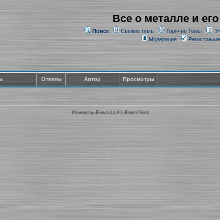
Все о металле и его
Поиск
Свежие темы
Горячие Темы
У
Модерация
Регистрация
ы
Ответы
Автор
Просмотры
Powered by
JForum 2.1.9
©
JForum Team