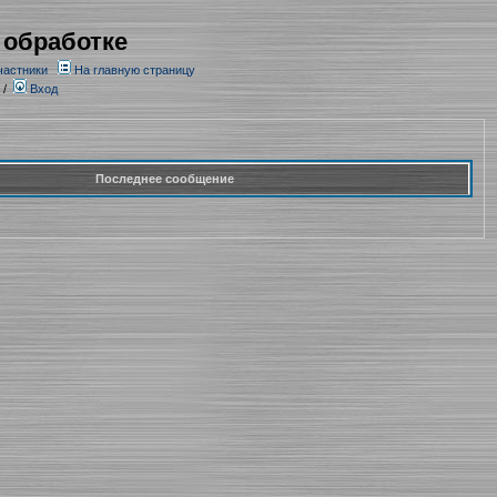
 обработке
частники
На главную страницу
/
Вход
Последнее сообщение