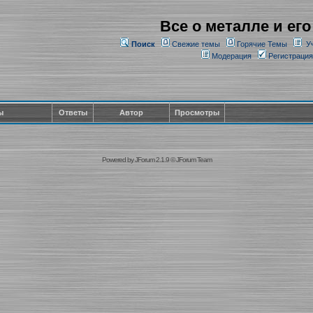
Все о металле и его
Поиск
Свежие темы
Горячие Темы
У
Модерация
Регистрация
ы
Ответы
Автор
Просмотры
Powered by
JForum 2.1.9
©
JForum Team