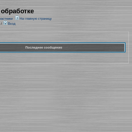
 обработке
частники
На главную страницу
/
Вход
Последнее сообщение