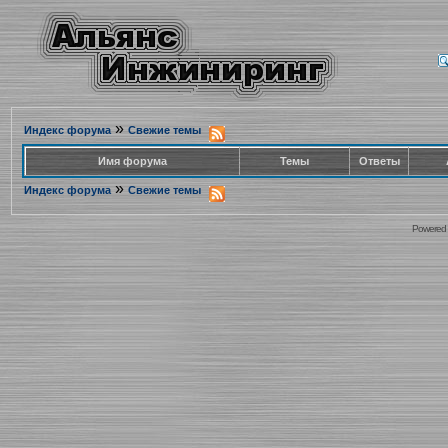
»
Индекс форума
Свежие темы
Имя форума
Темы
Ответы
»
Индекс форума
Свежие темы
Powered