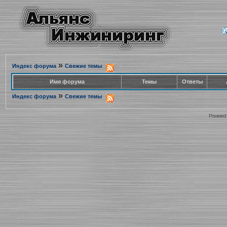
»
Индекс форума
Свежие темы
Имя форума
Темы
Ответы
»
Индекс форума
Свежие темы
Powered