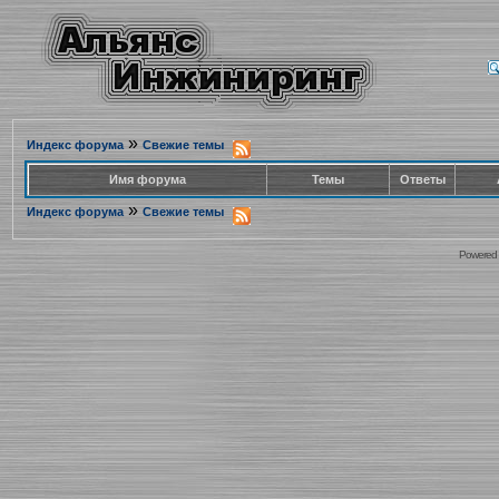
»
Индекс форума
Свежие темы
Имя форума
Темы
Ответы
»
Индекс форума
Свежие темы
Powered