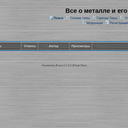
Все о металле и его
Поиск
Свежие темы
Горячие Темы
У
Модерация
Регистрация
ы
Ответы
Автор
Просмотры
Powered by
JForum 2.1.9
©
JForum Team