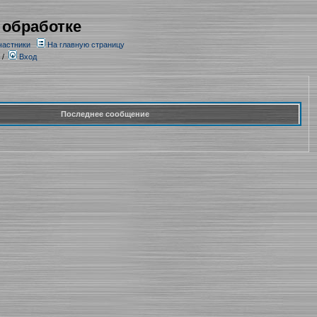
 обработке
частники
На главную страницу
/
Вход
Последнее сообщение