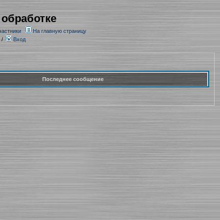
 обработке
частники
На главную страницу
/
Вход
Последнее сообщение