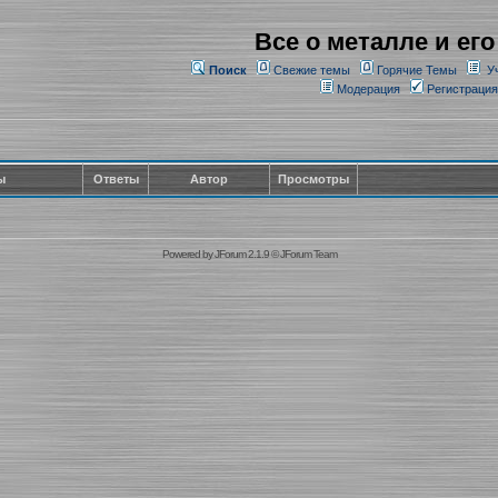
Все о металле и его
Поиск
Свежие темы
Горячие Темы
У
Модерация
Регистрация
ы
Ответы
Автор
Просмотры
Powered by
JForum 2.1.9
©
JForum Team