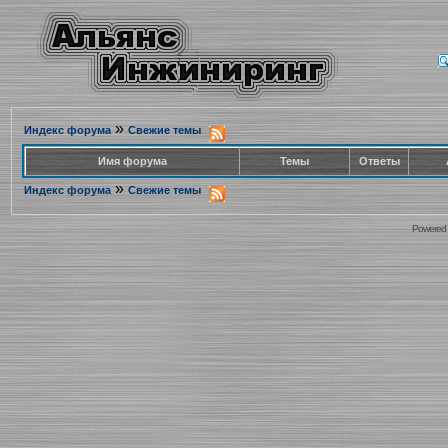
»
Индекс форума
Свежие темы
Имя форума
Темы
Ответы
»
Индекс форума
Свежие темы
Powered