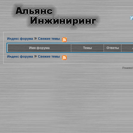
»
Индекс форума
Свежие темы
Имя форума
Темы
Ответы
»
Индекс форума
Свежие темы
Powered