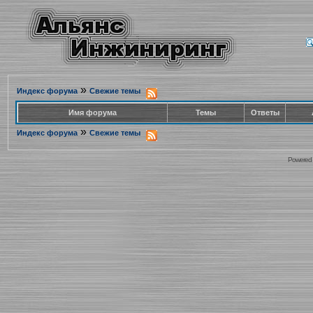
»
Индекс форума
Свежие темы
Имя форума
Темы
Ответы
»
Индекс форума
Свежие темы
Powered