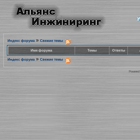
»
Индекс форума
Свежие темы
Имя форума
Темы
Ответы
»
Индекс форума
Свежие темы
Powered