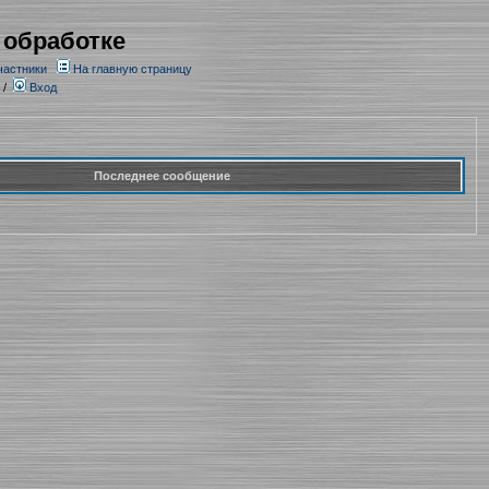
 обработке
частники
На главную страницу
/
Вход
Последнее сообщение