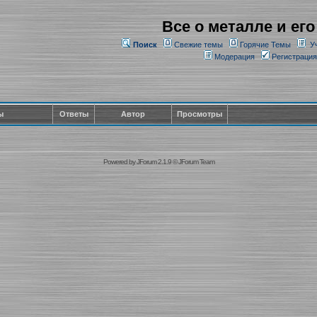
Все о металле и его
Поиск
Свежие темы
Горячие Темы
У
Модерация
Регистрация
ы
Ответы
Автор
Просмотры
Powered by
JForum 2.1.9
©
JForum Team