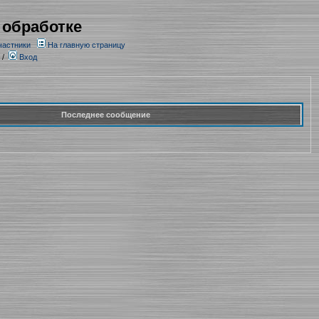
 обработке
частники
На главную страницу
/
Вход
Последнее сообщение