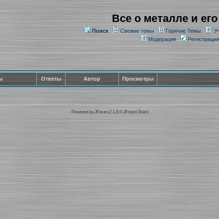
Все о металле и его
Поиск
Свежие темы
Горячие Темы
У
Модерация
Регистрация
ы
Ответы
Автор
Просмотры
Powered by
JForum 2.1.9
©
JForum Team