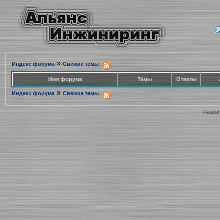
»
Индекс форума
Свежие темы
Имя форума
Темы
Ответы
»
Индекс форума
Свежие темы
Powered