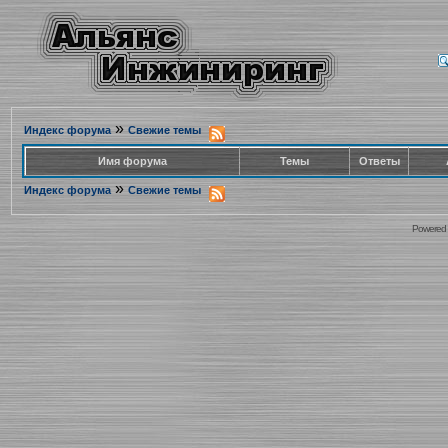
»
Индекс форума
Свежие темы
Имя форума
Темы
Ответы
»
Индекс форума
Свежие темы
Powered