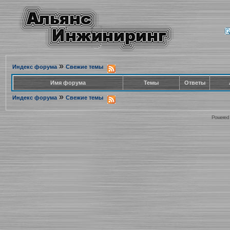
»
Индекс форума
Свежие темы
Имя форума
Темы
Ответы
»
Индекс форума
Свежие темы
Powered