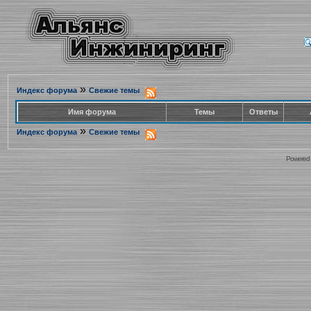
»
Индекс форума
Свежие темы
Имя форума
Темы
Ответы
»
Индекс форума
Свежие темы
Powered