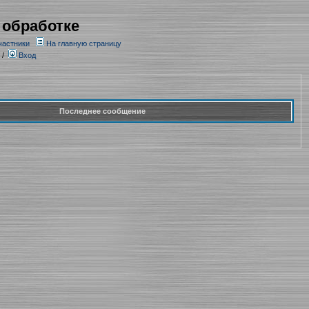
 обработке
частники
На главную страницу
/
Вход
Последнее сообщение