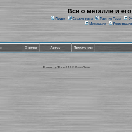
Все о металле и его
Поиск
Свежие темы
Горячие Темы
У
Модерация
Регистрация
ы
Ответы
Автор
Просмотры
Powered by
JForum 2.1.9
©
JForum Team