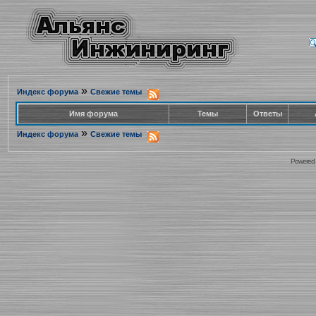
»
Индекс форума
Свежие темы
Имя форума
Темы
Ответы
»
Индекс форума
Свежие темы
Powered