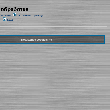
 обработке
частники
На главную страницу
/
Вход
Последнее сообщение