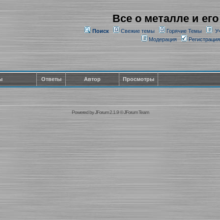
Все о металле и его
Поиск
Свежие темы
Горячие Темы
У
Модерация
Регистрация
ы
Ответы
Автор
Просмотры
Powered by
JForum 2.1.9
©
JForum Team