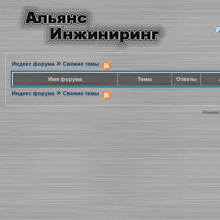
»
Индекс форума
Свежие темы
Имя форума
Темы
Ответы
»
Индекс форума
Свежие темы
Powered