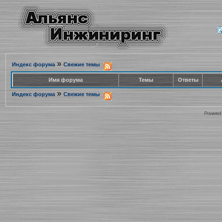
»
Индекс форума
Свежие темы
Имя форума
Темы
Ответы
»
Индекс форума
Свежие темы
Powered