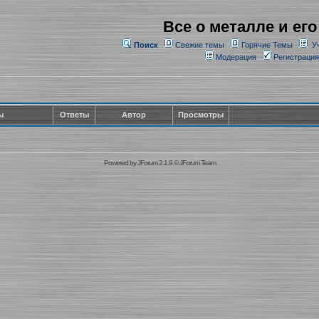
Все о металле и его
Поиск
Свежие темы
Горячие Темы
У
Модерация
Регистрация
ы
Ответы
Автор
Просмотры
Powered by
JForum 2.1.9
©
JForum Team