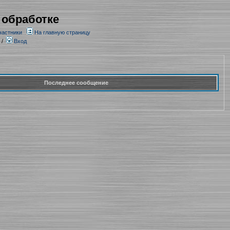
 обработке
частники
На главную страницу
/
Вход
Последнее сообщение