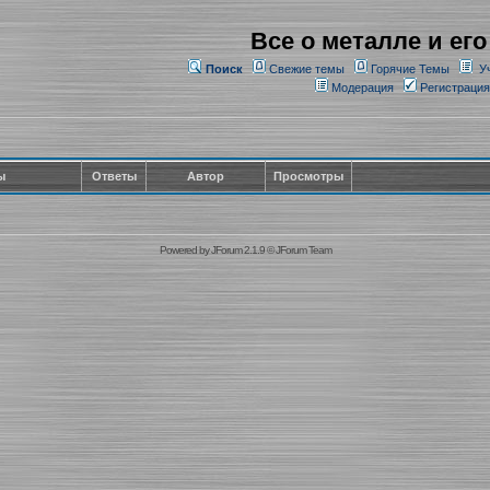
Все о металле и его
Поиск
Свежие темы
Горячие Темы
У
Модерация
Регистрация
ы
Ответы
Автор
Просмотры
Powered by
JForum 2.1.9
©
JForum Team