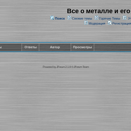
Все о металле и его
Поиск
Свежие темы
Горячие Темы
У
Модерация
Регистрация
ы
Ответы
Автор
Просмотры
Powered by
JForum 2.1.9
©
JForum Team