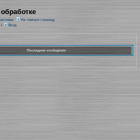
 обработке
частники
На главную страницу
/
Вход
Последнее сообщение