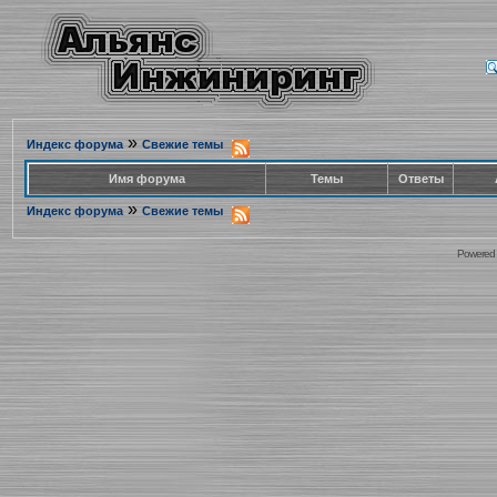
»
Индекс форума
Свежие темы
Имя форума
Темы
Ответы
»
Индекс форума
Свежие темы
Powered