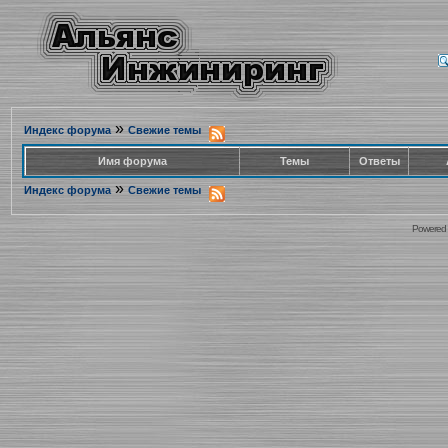
»
Индекс форума
Свежие темы
Имя форума
Темы
Ответы
»
Индекс форума
Свежие темы
Powered