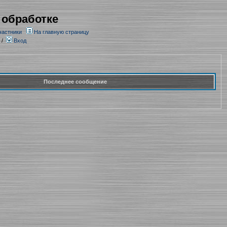
 обработке
частники
На главную страницу
/
Вход
Последнее сообщение