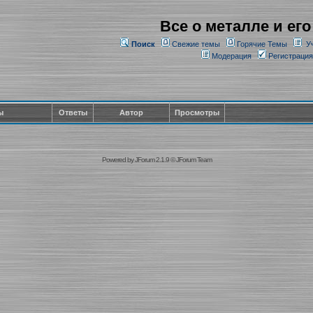
Все о металле и его
Поиск
Свежие темы
Горячие Темы
У
Модерация
Регистрация
ы
Ответы
Автор
Просмотры
Powered by
JForum 2.1.9
©
JForum Team