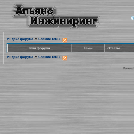
»
Индекс форума
Свежие темы
Имя форума
Темы
Ответы
»
Индекс форума
Свежие темы
Powered