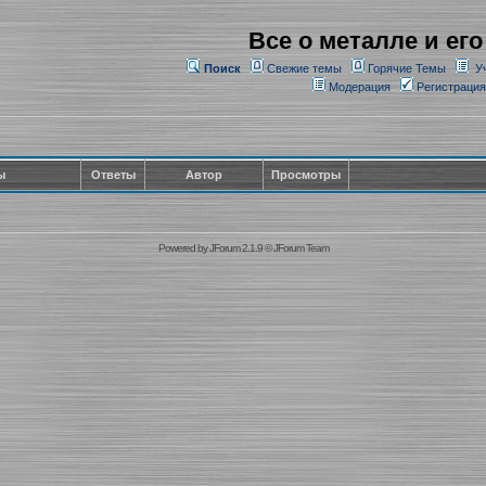
Все о металле и его
Поиск
Свежие темы
Горячие Темы
У
Модерация
Регистрация
ы
Ответы
Автор
Просмотры
Powered by
JForum 2.1.9
©
JForum Team