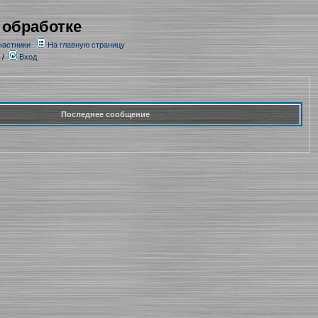
 обработке
частники
На главную страницу
/
Вход
Последнее сообщение