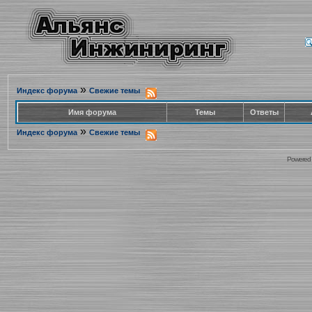
»
Индекс форума
Свежие темы
Имя форума
Темы
Ответы
»
Индекс форума
Свежие темы
Powered