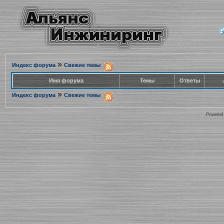
»
Индекс форума
Свежие темы
Имя форума
Темы
Ответы
»
Индекс форума
Свежие темы
Powered