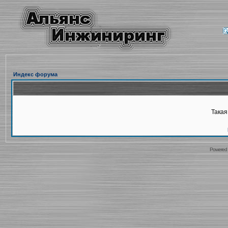
Индекс форума
Такая
Powered