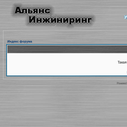
Индекс форума
Такая
Powered