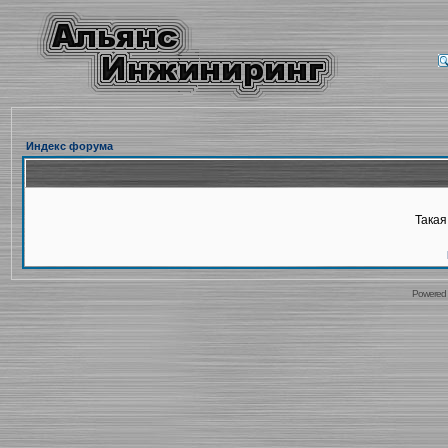
Индекс форума
Такая
Powered