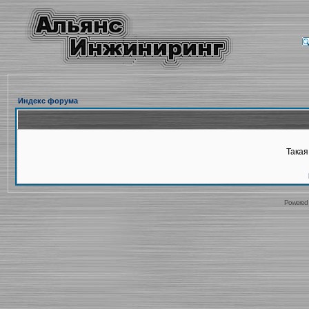
Индекс форума
Такая
Powered