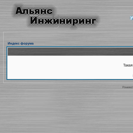
Индекс форума
Такая
Powered